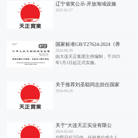
辽宁省奖公示-开放海域设施
养殖工程关键技术创新与应用
2025-02-17
国家标准GB/T27624-2024《养
殖红鳍东方鲀鲜、冻品加工操
2024-06-29
作规范》正式发布
由大连天正集团主持编制，于2025
年1月1日起正式实施。
关于推荐刘圣聪同志担任国家
海水鱼产业技术体系 大连综
2024-04-26
合试验站站长的公示
关于“大连天正实业有限公
司”参与申报2023年度辽宁省
2024-02-04
科学技术奖项目的公示
自即日起7日内，任何单位或个人