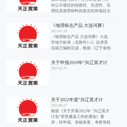
对公示项目的创新性、先进性、实
用性及推荐材料的真实性和项目主
要完成人、主要完成单位及排序持
有异议的，可以书面形式材料，为
《地理标志产品 大连河豚》
便于核实查证，确保实事求是、客
大连市地方标准
2023-07-10
观公正地处理异议，提出异议的单
《地理标志产品 大连河豚》大连
位或者个人应当表明真实身份，并
市地方标准（见附件1-2）征求意
提供联系方式。凡匿名异议和超出
见稿已编制完成，根据《辽宁省地
期限的异议，不予受理。
方标准管理办法》《大连市地方标
准制修订工作细则（试行）》规
关于申报2019年“兴辽英才计
定，现向社会各界公开征求意见。
划”青年拔尖人才申报推荐人
2023-02-27
员公示
关于2022年度“兴辽英才计
划”遴选工作的公示
2022-09-17
根据《关于开展2022年 “兴辽英才
计划”举荐遴选工作的通知》要
求，经申报、资格审查、考察等程