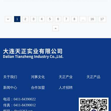
序，拟推荐刘圣聪、袁旭、包玉
龙、张涛4名技术管理人员作为
2022年度“兴辽英才计划”--农业专
家遴选人员，现予公示。
«
1
2
3
4
5
6
7
8
...
16
17
»
关于我们
河豚文化
天正产业
天正产品
新闻中心
合作加盟
人才招聘
电话：0411-84390022
传真：0411-84390012